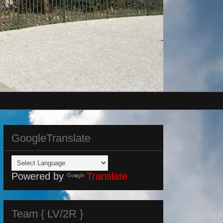
GoogleTranslate
Powered by
Translate
Team { LV/2R }