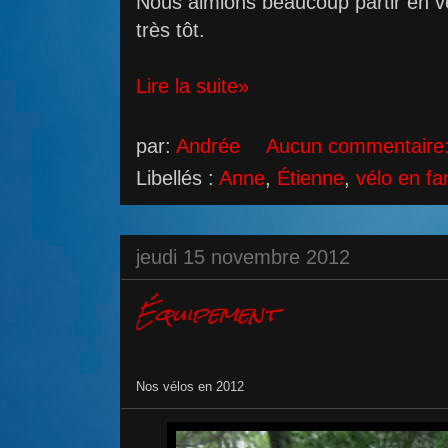
Nous aimions beaucoup partir en v
très tôt.
Lire la suite»
par:
Andrée
Aucun commentaire
Libellés :
Anne
,
Étienne
,
vélo en fa
jeudi 15 novembre 2012
Équipement
Nos vélos en 2012