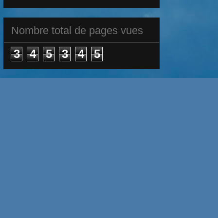
Nombre total de pages vues
3
4
5
3
4
5