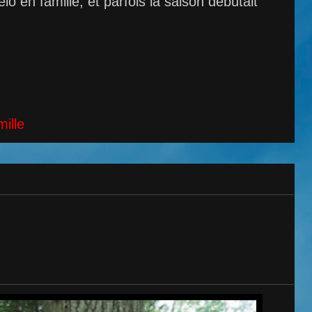
élo en
famille, et parfois la saison débutait
:
mille