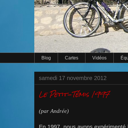
Blog
Cartes
Vidéos
Équ
samedi 17 novembre 2012
Le Petit-Témis 1997
(par Andrée)
En 1997, nous avons expérimenté l