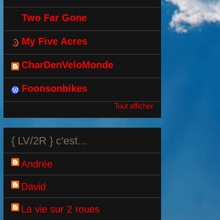
Two Far Gone
My Five Acres
CharDenVeloMonde
Foonsonbikes
Tout afficher
{ LV/2R } c'est...
Andrée
David
La vie sur 2 roues