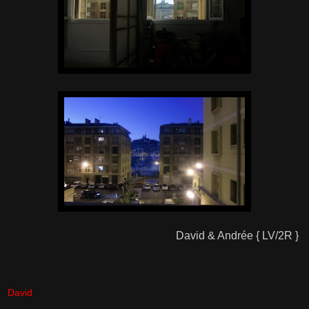
David & Andrée { LV/2R }
David